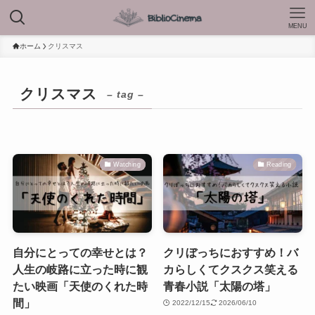
MENU
ホーム
クリスマス
クリスマス
– tag –
Watching
Reading
自分にとっての幸せとは？
クリぼっちにおすすめ！バ
人生の岐路に立った時に観
カらしくてクスクス笑える
たい映画「天使のくれた時
青春小説「太陽の塔」
間」
2022/12/15
2026/06/10