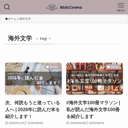
MENU
ホーム
海外文学
海外文学
– tag –
Books
Books
次、何読もうと迷っている
#海外文学100冊マラソン |
人へ | 2026年に読んだ本を
私が読んだ海外文学100冊
紹介します！
を紹介します
2026/01/15
2026/08/06
2025/06/09
2026/06/23