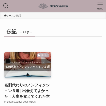
MENU
ホーム
伝記
伝記
– tag –
Books
名刺代わりのノンフィクシ
ョン３選 | 出会えてよかっ
た！人生を変えてくれた本
2022/10/28
2026/01/06