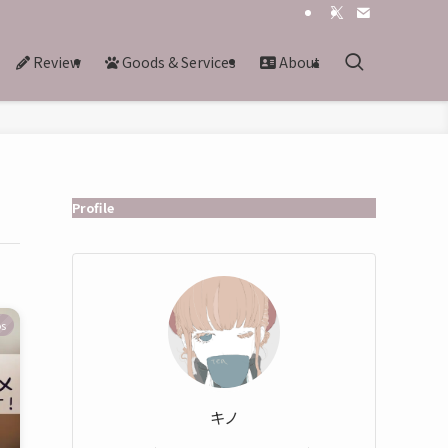
Review
Goods & Services
About
Profile
os
キノ