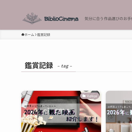
気分に合う作品選びのお手
ホーム
鑑賞記録
鑑賞記録
– tag –
Videos