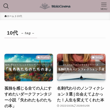
MENU
ホーム
10代
10代
– tag –
Reading
Books
孤独を感じる全ての人にす
名刺代わりのノンフィクシ
すめたいダークファンタジ
ョン３選 | 出会えてよかっ
ー小説「失われたものたち
た！人生を変えてくれた本
の本」
2022/10/28
2026/01/06