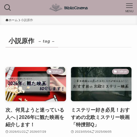
MENU
ホーム
小説原作
小説原作
– tag –
Videos
Videos
次、何見ようと迷っている
ミステリー好き必見！おす
人へ | 2026年に観た映画を
すめの北欧ミステリー映画
紹介します！
「特捜部Q」
2026/01/22
2026/07/29
2023/05/04
2025/06/05