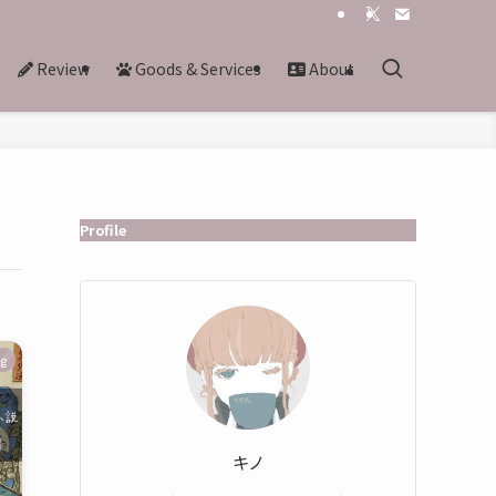
Review
Goods & Services
About
Profile
ng
キノ