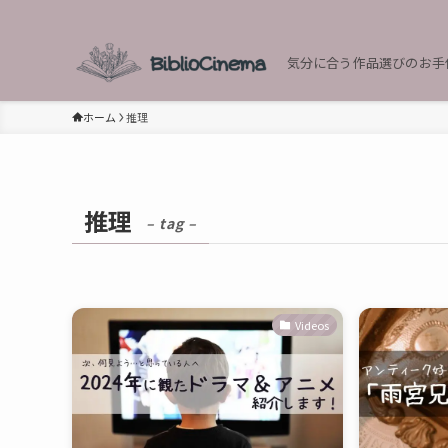
気分に合う作品選びのお手
ホーム
推理
推理
– tag –
Videos