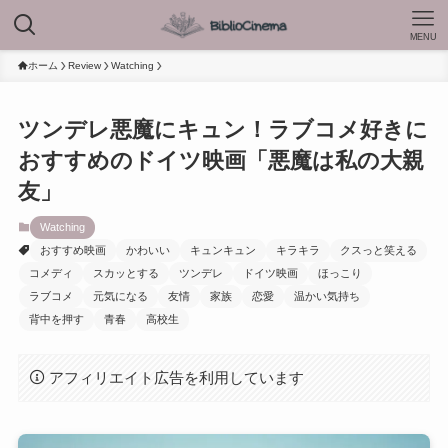
MENU
ホーム
Review
Watching
ツンデレ悪魔にキュン！ラブコメ好きに
おすすめのドイツ映画「悪魔は私の大親
友」
Watching
おすすめ映画
かわいい
キュンキュン
キラキラ
クスっと笑える
コメディ
スカッとする
ツンデレ
ドイツ映画
ほっこり
ラブコメ
元気になる
友情
家族
恋愛
温かい気持ち
背中を押す
青春
高校生
アフィリエイト広告を利用しています