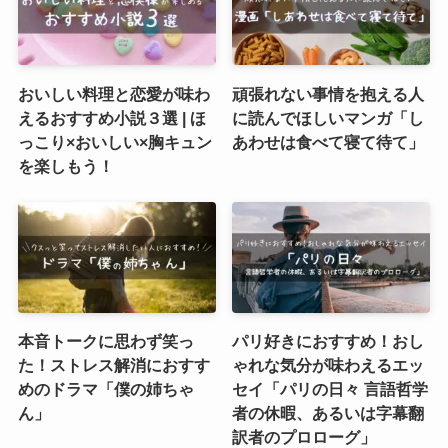
おいしい料理と恋愛が味わ
頑張れない事情を抱える人
えるおすすめ小説３選 | ほ
に読んでほしいマンガ「し
っこり×おいしい×胸キュン
あわせは食べて寝て待て」
を楽しもう！
本音トークに思わず笑っ
パリ好きにおすすめ！おし
た！ストレス解消におすす
ゃれな気分が味わえるエッ
めのドラマ「僕の姉ちゃ
セイ「パリの日々 言語哲学
ん」
者の休暇、あるいは字幕翻
訳者のプロローグ」