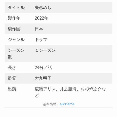
タイトル
失恋めし
製作年
2022年
製作国
日本
ジャンル
ドラマ
シーズン
１シーズン
数
長さ
24分／話
監督
大九明子
出演
広瀬アリス、井之脇海、村杉蝉之介な
ど
基本情報：
allcinema