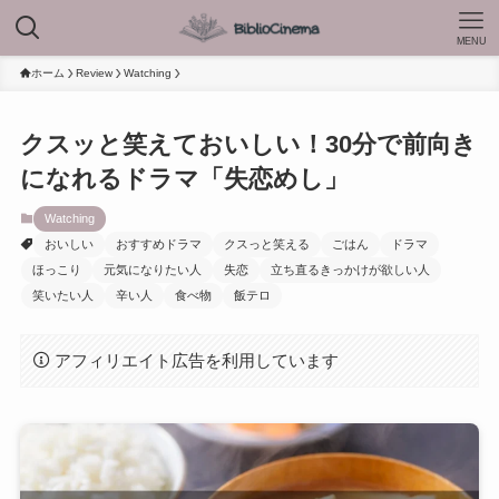
MENU
ホーム
Review
Watching
クスッと笑えておいしい！30分で前向き
になれるドラマ「失恋めし」
Watching
おいしい
おすすめドラマ
クスっと笑える
ごはん
ドラマ
ほっこり
元気になりたい人
失恋
立ち直るきっかけが欲しい人
笑いたい人
辛い人
食べ物
飯テロ
アフィリエイト広告を利用しています