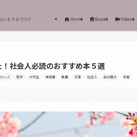
Home
Books
Videos
伝いをするブログ
た！社会人必読のおすすめ本５選
たい人
哲学
大学生
実用書
教養
文章
社会人
自分磨き
若者