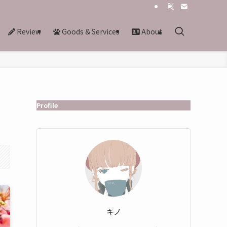
Review
Goods & Services
About
Profile
キノ