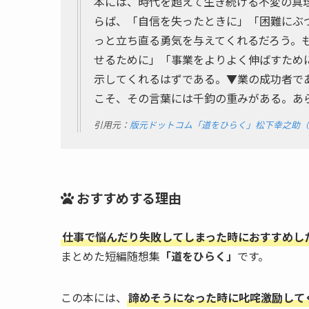
本には、時代を超えて生き続ける不変の真
らば、「自信を失ったときに」「困難にぶ
っと立ち直る勇気を与えてくれるだろう。
せるために」「事業をよりよく伸ばすため
示してくれるはずである。▼業の成功者で
こそ、その言葉には千鈞の重みがある。あ
引用元：
版元ドットコム「道をひらく」松下幸之助（
おすすめする理由
仕事で悩んだり失敗してしまった時におすすめし
まとめた短編随想集
「道をひらく」
です。
この本には、
諦めそうになった時に叱咤激励して