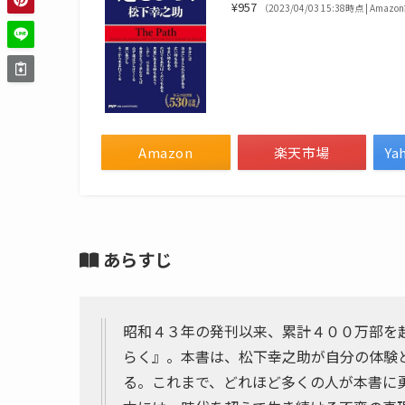
¥957
（2023/04/03 15:38時点 | Amaz
Amazon
楽天市場
Y
あらすじ
昭和４３年の発刊以来、累計４００万部を
らく』。本書は、松下幸之助が自分の体験
る。これまで、どれほど多くの人が本書に